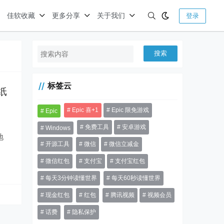
佳软收藏
更多分享
关于我们
登录
搜索
标签云
壁纸
Epic 喜+1
Epic 限免游戏
Epic
免费工具
安卓游戏
Windows
开源工具
微信
微信立减金
微信红包
支付宝
支付宝红包
每天3分钟读懂世界
每天60秒读懂世界
现金红包
红包
腾讯视频
视频会员
话费
隐私保护