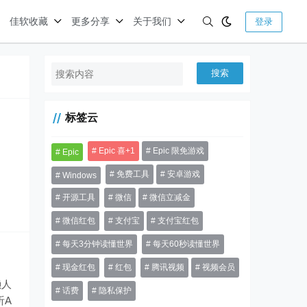
佳软收藏
更多分享
关于我们
登录
搜索
标签云
Epic 喜+1
Epic 限免游戏
Epic
免费工具
安卓游戏
Windows
开源工具
微信
微信立减金
微信红包
支付宝
支付宝红包
每天3分钟读懂世界
每天60秒读懂世界
现金红包
红包
腾讯视频
视频会员
懒人
话费
隐私保护