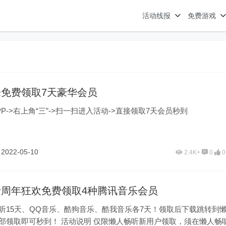
活动线报
免费游戏
免费领取7天豪华会员
P->右上角“三”->扫一扫进入活动->直接领取7天会员秒到
鱼
2022-05-10
2.4K+
0
0
周年狂欢免费领取4种腾讯音乐会员
听15天、QQ音乐、酷狗音乐、酷我音乐各7天！领取后下载跳转到
秒到！ 活动说明 仅限懒人畅听新用户领取，须在懒人畅听A