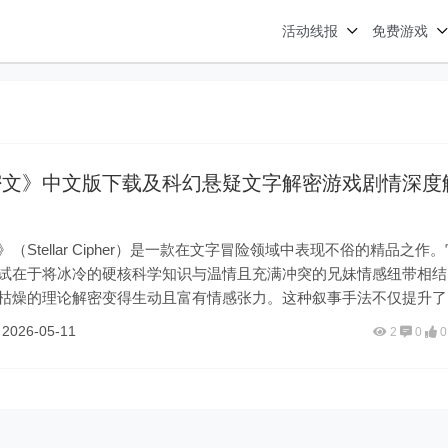
活动线报
免费游戏
密文》中文版下载及科幻悬疑文字解密游戏剧情深度
（Stellar Cipher）是一款在文字冒险领域中表现不俗的精品之作。
试在于将冰冷的硬核科学知识与温情且充满冲突的兄妹情感纽带相结
枯燥的理论解密变得生动且富有情感张力。这种叙事手法不仅提升了
，也让每一次对“密文”的拆解都显得意义非凡，因为这不仅关乎宇宙
鱼
2026-05-11
2
0
0
更关乎主角与家人的生死存亡。