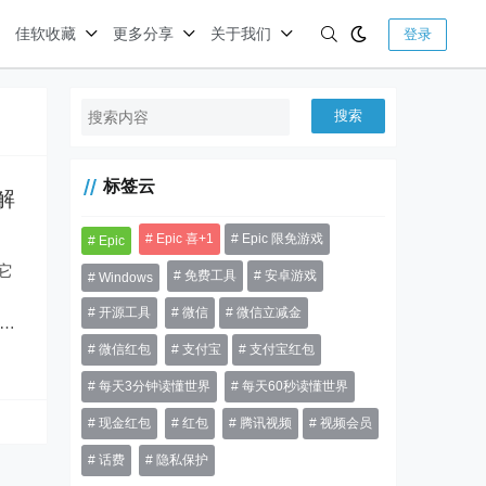
佳软收藏
更多分享
关于我们
登录
搜索
标签云
解
Epic 喜+1
Epic 限免游戏
Epic
它
免费工具
安卓游戏
Windows
开源工具
微信
微信立减金
玩
真
微信红包
支付宝
支付宝红包
每天3分钟读懂世界
每天60秒读懂世界
现金红包
红包
腾讯视频
视频会员
话费
隐私保护