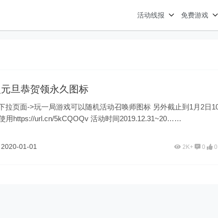
活动线报
免费游戏
盟元旦恭贺领永久图标
页面->玩一局游戏可以随机活动召唤师图标 另外截止到1月2日10点
全英雄免费使用https://url.cn/5kCQOQv 活动时间2019.12.31~20……
鱼
2020-01-01
2K+
0
0