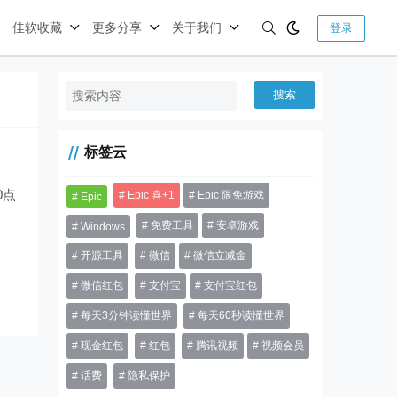
佳软收藏
更多分享
关于我们
登录
搜索
标签云
Epic 喜+1
Epic 限免游戏
Epic
免费工具
安卓游戏
Windows
开源工具
微信
微信立减金
微信红包
支付宝
支付宝红包
每天3分钟读懂世界
每天60秒读懂世界
现金红包
红包
腾讯视频
视频会员
话费
隐私保护