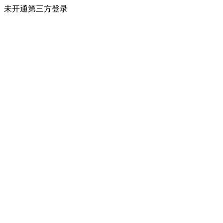
未开通第三方登录