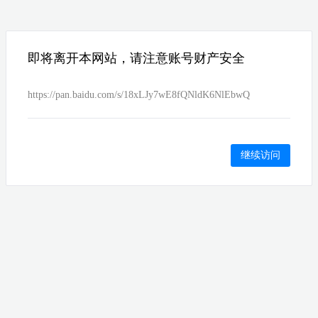
即将离开本网站，请注意账号财产安全
https://pan.baidu.com/s/18xLJy7wE8fQNldK6NlEbwQ
继续访问